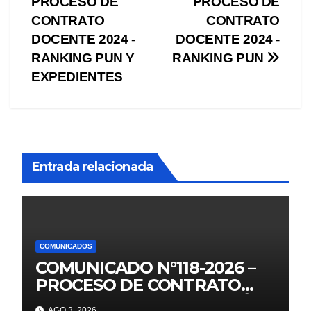
PROCESO DE
PROCESO DE
entradas
CONTRATO
CONTRATO
DOCENTE 2024 -
DOCENTE 2024 -
RANKING PUN Y
RANKING PUN
EXPEDIENTES
Entrada relacionada
COMUNICADOS
COMUNICADO N°118-2026 –
PROCESO DE CONTRATO
AUXILIARES DE EDUCACIÓN –
AGO 3, 2026