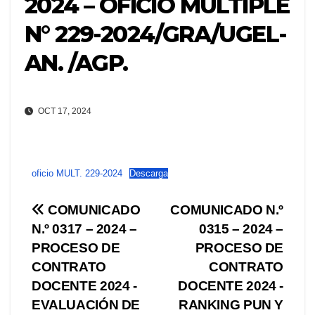
2024 – OFICIO MULTIPLE
N° 229-2024/GRA/UGEL-
AN. /AGP.
OCT 17, 2024
oficio MULT. 229-2024
Descarga
Navegación
COMUNICADO
COMUNICADO N.º
N.º 0317 – 2024 –
0315 – 2024 –
de
PROCESO DE
PROCESO DE
entradas
CONTRATO
CONTRATO
DOCENTE 2024 -
DOCENTE 2024 -
EVALUACIÓN DE
RANKING PUN Y