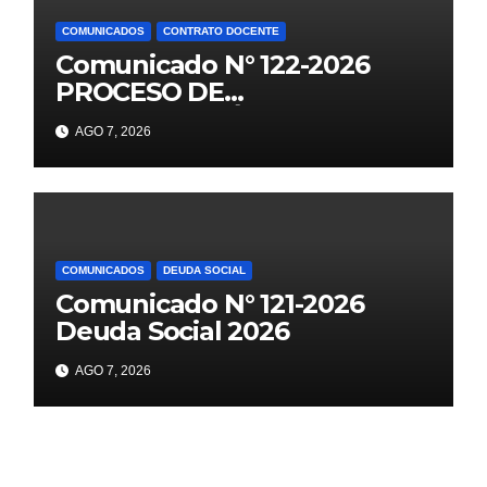
COMUNICADOS
CONTRATO DOCENTE
Comunicado N° 122-2026
PROCESO DE
CONTRATACIÓN DOCENTE
AGO 7, 2026
2026 PUBLICACIÓN DE
PLAZAS VACANTES PARA
ETAPA PUN EBR PRIMARIA,
SECUNDARIA
COMUNICADOS
DEUDA SOCIAL
Comunicado N° 121-2026
Deuda Social 2026
AGO 7, 2026