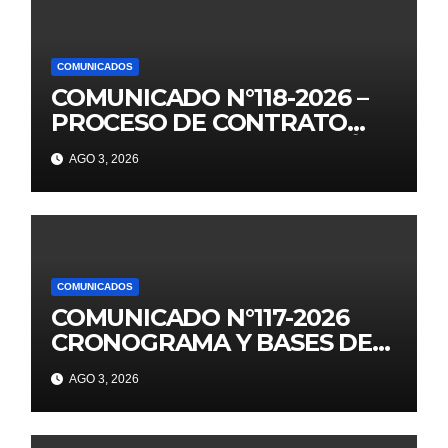
COMUNICADOS
COMUNICADO N°118-2026 –
PROCESO DE CONTRATO
AUXILIARES DE EDUCACIÓN –
AGO 3, 2026
2026
COMUNICADOS
COMUNICADO N°117-2026
CRONOGRAMA Y BASES DE
JUEGOS FLORALES
AGO 3, 2026
EDUCATIVOS NACIONALES
2026