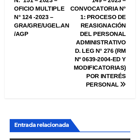
N.º 151 – 2023 –
149 – 2023 –
de
OFICIO MULTIPLE
CONVOCATORIA N°
entradas
N° 124 -2023 –
1: PROCESO DE
GRA/GRE/UGEL.AN
REASIGNACIÓN
/AGP
DEL PERSONAL
ADMINISTRATIVO
D. LEG N° 276 (RM
Nº 0639-2004-ED Y
MODIFICATORIAS)
POR INTERÉS
PERSONAL
Entrada relacionada