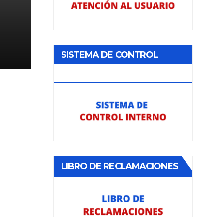
Y
SISTEMA DE CONTROL
LOS
ES
INTERNO
II
LES
A
LIBRO DE RECLAMACIONES