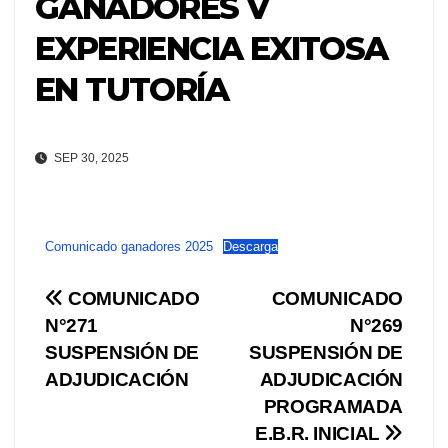
GANADORES V
EXPERIENCIA EXITOSA
EN TUTORÍA
SEP 30, 2025
Comunicado ganadores 2025
Descarga
Navegación
COMUNICADO
COMUNICADO
N°271
N°269
de
SUSPENSIÓN DE
SUSPENSIÓN DE
entradas
ADJUDICACIÓN
ADJUDICACIÓN
PROGRAMADA
E.B.R. INICIAL