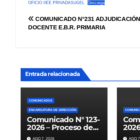
OFICIO IIEE PRIVADASUGEL
Descarga
Navegación
COMUNICADO N°231 ADJUDICACIÓ
DOCENTE E.B.R. PRIMARIA
de
entradas
Entrada relacionada
COMUNICADOS
ENCARGATURA DE DIRECCIÓN
COMUNI
Comunicado N° 123-
Comu
2026 – Proceso de
202
Encargatura-2026
CON
AGO 7, 2026
AGO 7