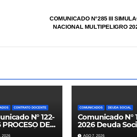
N
COMUNICADO N°285 III SIMUL
NACIONAL MULTIPELIGRO 20
CADOS
CONTRATO DOCENTE
COMUNICADOS
DEUDA SOCIAL
nicado N° 122-
Comunicado N° 1
6 PROCESO DE
2026 Deuda Soci
TRATACIÓN
2026
, 2026
AGO 7, 2026