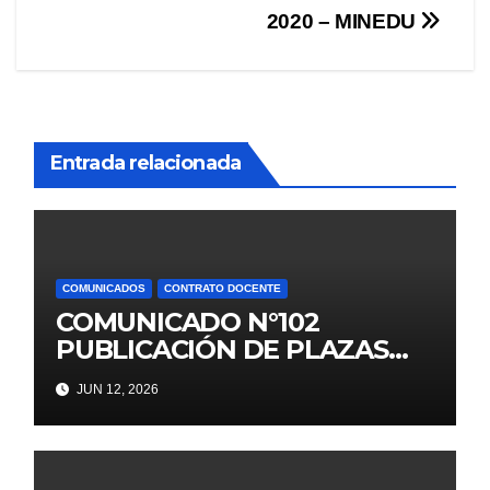
de
2020 – MINEDU
entradas
Entrada relacionada
COMUNICADOS
CONTRATO DOCENTE
COMUNICADO N°102
PUBLICACIÓN DE PLAZAS
VACANTES PARA ETAPA PUN
JUN 12, 2026
EBR SECUNDARIA