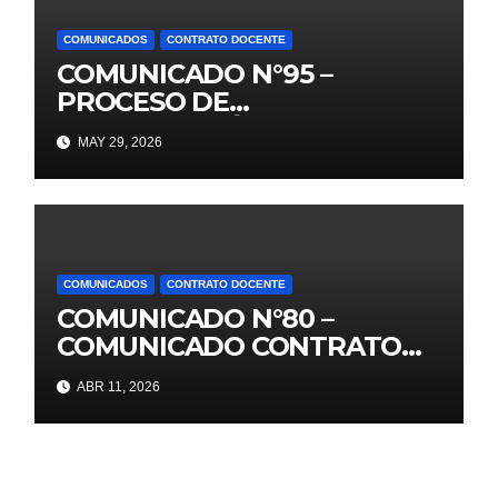
COMUNICADOS
CONTRATO DOCENTE
COMUNICADO N°95 –
PROCESO DE
CONTRATACIÒN DOCENTE
MAY 29, 2026
2026 – PUBLICACIÒN DE
PLAZAS VACANTES PARA
ETAPA PUN Y EVALUACIÒN
DE EXPEDIENTES EBR
PRIMARIA Y SECUNDARIA
COMUNICADOS
CONTRATO DOCENTE
COMUNICADO N°80 –
COMUNICADO CONTRATO
DOCENTE 2026
ABR 11, 2026
PUBLICACIÓN RESULTADOS
PRELIMINARES