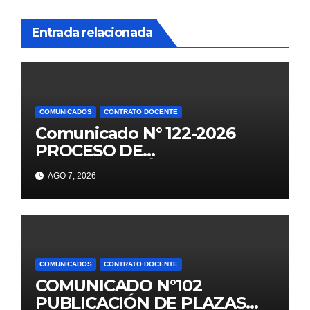
Entrada relacionada
COMUNICADOS
CONTRATO DOCENTE
Comunicado N° 122-2026
PROCESO DE
CONTRATACIÓN DOCENTE
AGO 7, 2026
2026 PUBLICACIÓN DE
PLAZAS VACANTES PARA
ETAPA PUN EBR PRIMARIA,
SECUNDARIA
COMUNICADOS
CONTRATO DOCENTE
COMUNICADO N°102
PUBLICACIÓN DE PLAZAS