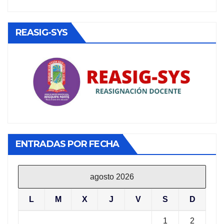
REASIG-SYS
ENTRADAS POR FECHA
agosto 2026
L
M
X
J
V
S
D
1
2