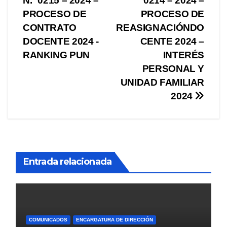
N.º 0215 – 2024 –
0214 – 2024 –
de
PROCESO DE
PROCESO DE
entradas
CONTRATO
REASIGNACIÓNDO
DOCENTE 2024 -
CENTE 2024 –
RANKING PUN
INTERÉS
PERSONAL Y
UNIDAD FAMILIAR
2024
Entrada relacionada
COMUNICADOS
ENCARGATURA DE DIRECCIÓN