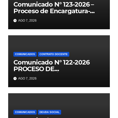
Comunicado N° 123-2026 –
Proceso de Encargatura-
2026
AGO 7, 2026
COMUNICADOS
CONTRATO DOCENTE
Comunicado N° 122-2026
PROCESO DE
CONTRATACIÓN DOCENTE
AGO 7, 2026
2026 PUBLICACIÓN DE
PLAZAS VACANTES PARA
ETAPA PUN EBR PRIMARIA,
SECUNDARIA
COMUNICADOS
DEUDA SOCIAL