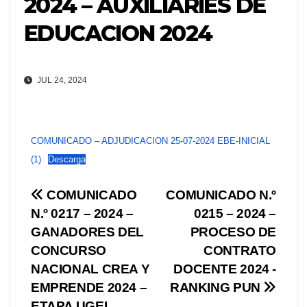
2024 – AUXILIARIES DE
EDUCACION 2024
JUL 24, 2024
COMUNICADO – ADJUDICACION 25-07-2024 EBE-INICIAL
(1)
Descarga
Navegación
COMUNICADO
COMUNICADO N.º
N.º 0217 – 2024 –
0215 – 2024 –
de
GANADORES DEL
PROCESO DE
entradas
CONCURSO
CONTRATO
NACIONAL CREA Y
DOCENTE 2024 -
EMPRENDE 2024 –
RANKING PUN
ETAPA UGEL