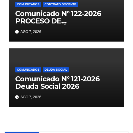
COMUNICADOS
CONTRATO DOCENTE
Comunicado N° 122-2026
PROCESO DE
CONTRATACIÓN DOCENTE
AGO 7, 2026
2026 PUBLICACIÓN DE
PLAZAS VACANTES PARA
ETAPA PUN EBR PRIMARIA,
SECUNDARIA
COMUNICADOS
DEUDA SOCIAL
Comunicado N° 121-2026
Deuda Social 2026
AGO 7, 2026