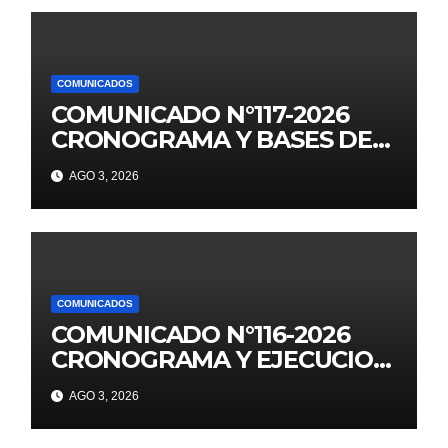
COMUNICADOS
COMUNICADO N°117-2026
CRONOGRAMA Y BASES DE
JUEGOS FLORALES
AGO 3, 2026
EDUCATIVOS NACIONALES
2026
COMUNICADOS
COMUNICADO N°116-2026
CRONOGRAMA Y EJECUCION
DE LOS JUEGOS FLORALES
AGO 3, 2026
ESCOLARES 2026 II
ETAPANACIONALES UGEL