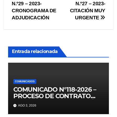
N.º29 – 2023-
N.º27 – 2023-
de
CRONOGRAMA DE
CITACIÓN MUY
entradas
ADJUDICACIÓN
URGENTE
Entrada relacionada
COMUNICADOS
COMUNICADO N°118-2026 –
PROCESO DE CONTRATO
AUXILIARES DE EDUCACIÓN –
AGO 3, 2026
2026