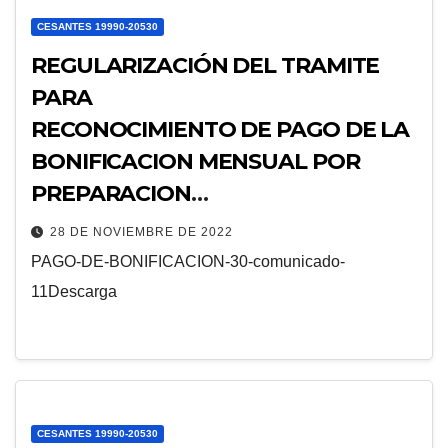
CESANTES 19990-20530
REGULARIZACIÓN DEL TRAMITE
PARA
RECONOCIMIENTO DE PAGO DE LA
BONIFICACION MENSUAL POR
PREPARACION
DE CLASES 30% CESANTES DE LA
28 DE NOVIEMBRE DE 2022
LEY N°20530
PAGO-DE-BONIFICACION-30-comunicado-
11Descarga
CESANTES 19990-20530