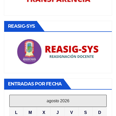
REASIG-SYS
ENTRADAS POR FECHA
agosto 2026
L
M
X
J
V
S
D