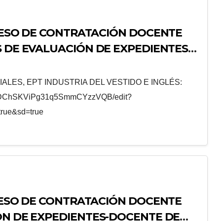
OCESO DE CONTRATACIÓN DOCENTE
S DE EVALUACIÓN DE EXPEDIENTES
DADES CS SOCIALES, EPT INDUSTRIA
LES, EPT INDUSTRIA DEL VESTIDO E INGLÉS:
-H0mDChSKViPg31q5SmmCYzzVQB/edit?
rue&sd=true
OCESO DE CONTRATACIÓN DOCENTE
ÓN DE EXPEDIENTES-DOCENTE DE