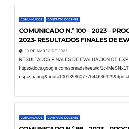
COMUNICADOS
CONTRATO DOCENTE
COMUNICADO N.º 100 – 2023 – P
2023- RESULTADOS FINALES DE E
ESPECIALIDAD DPCC
29 DE MARZO DE 2023
RESULTADOS FINALES DE EVALUACIÓN DE EXP
https://docs.google.com/spreadsheets/d/1c-IMe
usp=sharing&ouid=100135860777644636329&rtpof=t
COMUNICADOS
CONTRATO DOCENTE
COMUNICADO N.º 99 – 2023 – PR