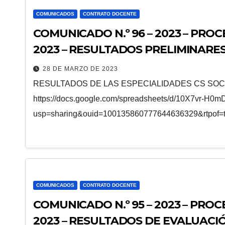
COMUNICADOS
CONTRATO DOCENTE
COMUNICADO N.º 96 – 2023 – PR
2023 – RESULTADOS PRELIMINARE
MODALIDAD EBA EN LAS ESPECIALI
28 DE MARZO DE 2023
DEL VESTIDO E INGLÉS
RESULTADOS DE LAS ESPECIALIDADES CS SOCIA
https://docs.google.com/spreadsheets/d/10X7vr
usp=sharing&ouid=100135860777644636329&rtpof=t
COMUNICADOS
CONTRATO DOCENTE
COMUNICADO N.º 95 – 2023 – PR
2023 – RESULTADOS DE EVALUACI