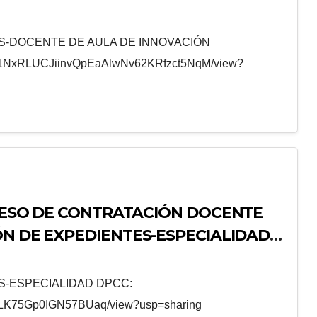
 (DAIP)
S-DOCENTE DE AULA DE INNOVACIÓN
e/d/1NxRLUCJiinvQpEaAlwNv62KRfzct5NqM/view?
OCESO DE CONTRATACIÓN DOCENTE
ÓN DE EXPEDIENTES-ESPECIALIDAD
S-ESPECIALIDAD DPCC:
ZD9LK75Gp0IGN57BUaq/view?usp=sharing