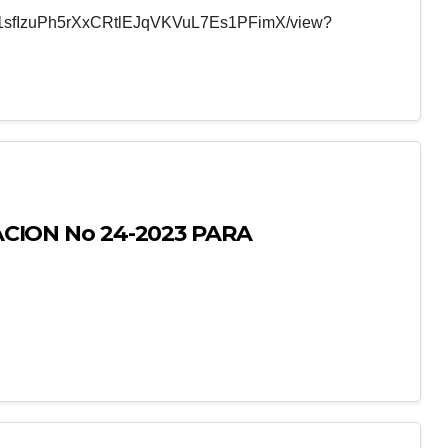
/d/1sfIzuPh5rXxCRtlEJqVKVuL7Es1PFimX/view?
TACION No 24-2023 PARA