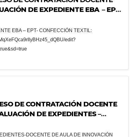
UACIÓN DE EXPEDIENTE EBA – EPT-
NTE EBA – EPT- CONFECCIÓN TEXTIL:
BcMqXeFQca9rIlyBHz45_dQBU/edit?
rue&sd=true
ESO DE CONTRATACIÓN DOCENTE
VALUACIÓN DE EXPEDIENTES –
N PEDAGÓGICA (DAIP)
EDIENTES-DOCENTE DE AULA DE INNOVACIÓN