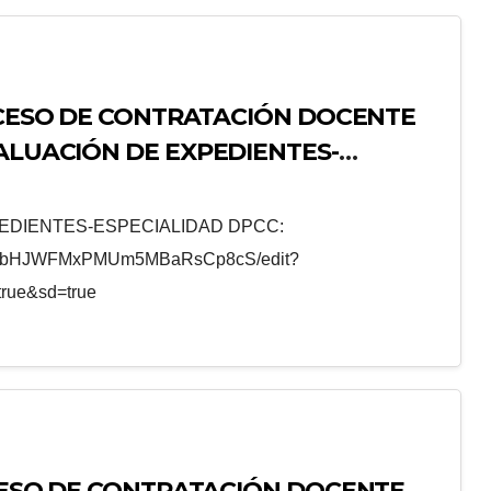
ROCESO DE CONTRATACIÓN DOCENTE
VALUACIÓN DE EXPEDIENTES-
EDIENTES-ESPECIALIDAD DPCC:
SNx17bHJWFMxPMUm5MBaRsCp8cS/edit?
rue&sd=true
OCESO DE CONTRATACIÓN DOCENTE