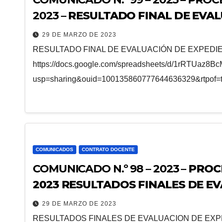
2023 –
RESULTADO FINAL DE EVAL
CONFECCION TEXTIL
29 DE MARZO DE 2023
RESULTADO FINAL DE EVALUACIÓN DE EXPEDIE
https://docs.google.com/spreadsheets/d/1rRTUaz8
usp=sharing&ouid=100135860777644636329&rtpof=t
COMUNICADOS
CONTRATO DOCENTE
COMUNICADO N.º 98 – 2023 –
PROC
2023 RESULTADOS FINALES DE E
DOCENTE DE AULA DE INNOVACIÓ
29 DE MARZO DE 2023
RESULTADOS FINALES DE EVALUACION DE EXP