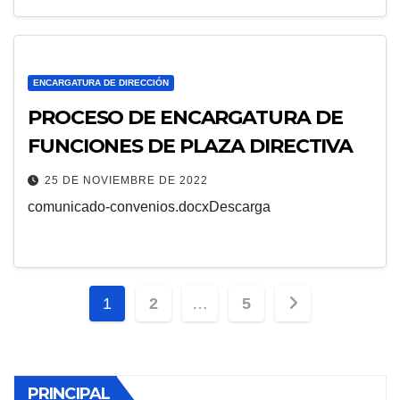
ENCARGATURA DE DIRECCIÓN
PROCESO DE ENCARGATURA DE
FUNCIONES DE PLAZA DIRECTIVA
25 DE NOVIEMBRE DE 2022
comunicado-convenios.docxDescarga
Paginación
1
2
…
5
de
entradas
PRINCIPAL