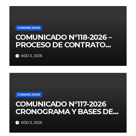
COMUNICADOS
COMUNICADO N°118-2026 –
PROCESO DE CONTRATO
AUXILIARES DE EDUCACIÓN –
AGO 3, 2026
2026
COMUNICADOS
COMUNICADO N°117-2026
CRONOGRAMA Y BASES DE
JUEGOS FLORALES
AGO 3, 2026
EDUCATIVOS NACIONALES
2026