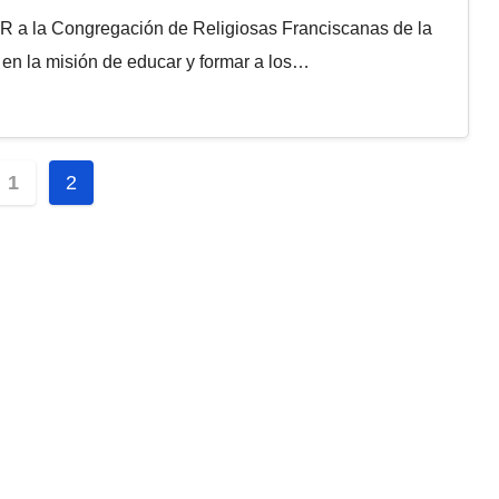
a Congregación de Religiosas Franciscanas de la
en la misión de educar y formar a los…
inación
1
2
adas