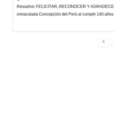
Resuelve: FELICITAR, RECONOCER Y AGRADECER a l
inmaculada Concepción del Perú al cumplir 140 años 
Pag
de
entr