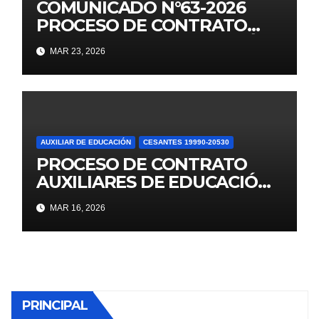
COMUNICADO N°63-2026
PROCESO DE CONTRATO
AUXILIARES DE EDUCACIÓN –
MAR 23, 2026
2026 RV N° 158-2025-MINEDU
ADJUDICACIÓN I.E.
INDEPENDENCIA
AMERICANA
AUXILIAR DE EDUCACIÓN
CESANTES 19990-20530
PROCESO DE CONTRATO
AUXILIARES DE EDUCACIÓN –
2026 RV N° 158-2025-MINEDU
MAR 16, 2026
PRINCIPAL