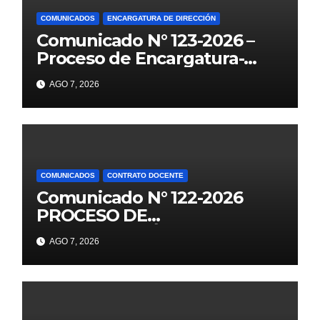
COMUNICADOS
ENCARGATURA DE DIRECCIÓN
Comunicado N° 123-2026 –
Proceso de Encargatura-
2026
AGO 7, 2026
COMUNICADOS
CONTRATO DOCENTE
Comunicado N° 122-2026
PROCESO DE
CONTRATACIÓN DOCENTE
AGO 7, 2026
2026 PUBLICACIÓN DE
PLAZAS VACANTES PARA
ETAPA PUN EBR PRIMARIA,
SECUNDARIA