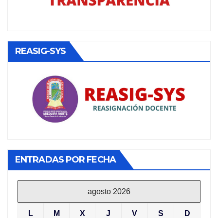
REASIG-SYS
ENTRADAS POR FECHA
agosto 2026
L
M
X
J
V
S
D