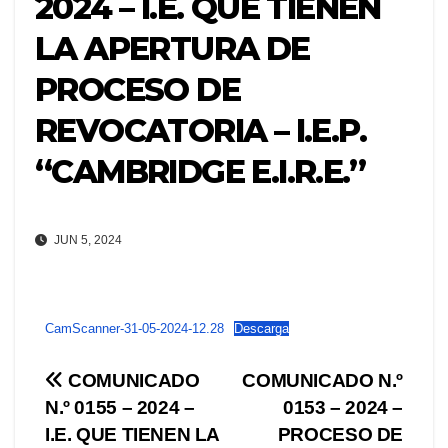
2024 – I.E. QUE TIENEN
LA APERTURA DE
PROCESO DE
REVOCATORIA – I.E.P.
“CAMBRIDGE E.I.R.E.”
JUN 5, 2024
CamScanner-31-05-2024-12.28
Descarga
Navegación
COMUNICADO
COMUNICADO N.º
N.º 0155 – 2024 –
0153 – 2024 –
de
I.E. QUE TIENEN LA
PROCESO DE