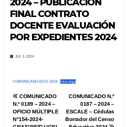
2024 – PUBLICACIÓN
FINAL CONTRATO
DOCENTE EVALUACIÓN
POR EXPEDIENTES 2024
JUL 3, 2024
COMUNICADO-03-07-2024
Descarga
Navegación
COMUNICADO
COMUNICADO N.º
N.º 0189 – 2024 –
0187 – 2024 –
de
OFICIO MÚLTIPLE
ESCALE – Cédulas
entradas
N°154-2024-
Borrador del Censo
GRA/GRE/D.UGEL-
Educativo 2024