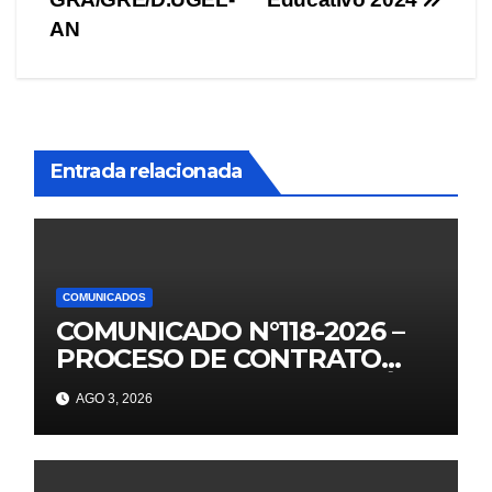
AN
Entrada relacionada
COMUNICADOS
COMUNICADO N°118-2026 –
PROCESO DE CONTRATO
AUXILIARES DE EDUCACIÓN –
AGO 3, 2026
2026