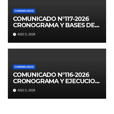
COMUNICADOS
COMUNICADO N°117-2026
CRONOGRAMA Y BASES DE
JUEGOS FLORALES
AGO 3, 2026
EDUCATIVOS NACIONALES
2026
COMUNICADOS
COMUNICADO N°116-2026
CRONOGRAMA Y EJECUCION
DE LOS JUEGOS FLORALES
AGO 3, 2026
ESCOLARES 2026 II
ETAPANACIONALES UGEL
AREQUIPA NORTЕ