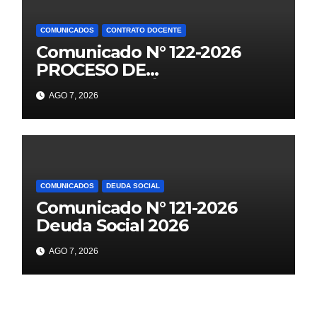
COMUNICADOS
CONTRATO DOCENTE
Comunicado N° 122-2026
PROCESO DE
CONTRATACIÓN DOCENTE
AGO 7, 2026
2026 PUBLICACIÓN DE
PLAZAS VACANTES PARA
ETAPA PUN EBR PRIMARIA,
SECUNDARIA
COMUNICADOS
DEUDA SOCIAL
Comunicado N° 121-2026
Deuda Social 2026
AGO 7, 2026