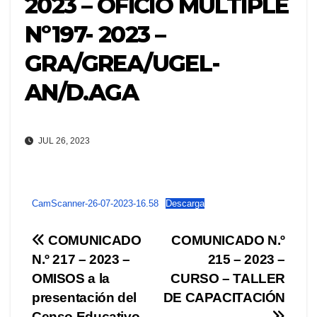
2023 – OFICIO MÚLTIPLE
Nº197- 2023 –
GRA/GREA/UGEL-
AN/D.AGA
JUL 26, 2023
CamScanner-26-07-2023-16.58
Descarga
Navegación
COMUNICADO
COMUNICADO N.º
N.º 217 – 2023 –
215 – 2023 –
de
OMISOS a la
CURSO – TALLER
entradas
presentación del
DE CAPACITACIÓN
Censo Educativo