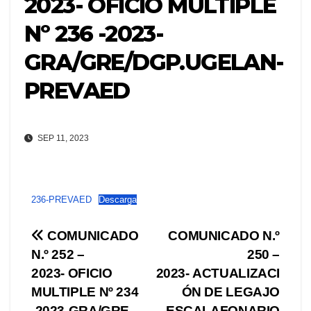
2023- OFICIO MÚLTIPLE
Nº 236 -2023-
GRA/GRE/DGP.UGELAN-
PREVAED
SEP 11, 2023
236-PREVAED
Descarga
Navegación
COMUNICADO
COMUNICADO N.º
N.º 252 –
250 –
de
2023- OFICIO
2023- ACTUALIZACI
entradas
MULTIPLE Nº 234
ÓN DE LEGAJO
-2023-GRA/GRE-
ESCALAFONARIO