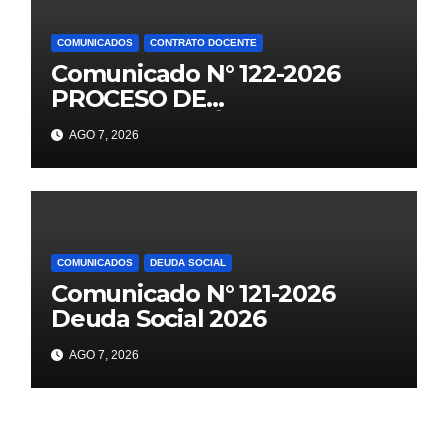
COMUNICADOS
CONTRATO DOCENTE
Comunicado N° 122-2026
PROCESO DE
CONTRATACIÓN DOCENTE
AGO 7, 2026
2026 PUBLICACIÓN DE
PLAZAS VACANTES PARA
ETAPA PUN EBR PRIMARIA,
SECUNDARIA
COMUNICADOS
DEUDA SOCIAL
Comunicado N° 121-2026
Deuda Social 2026
AGO 7, 2026