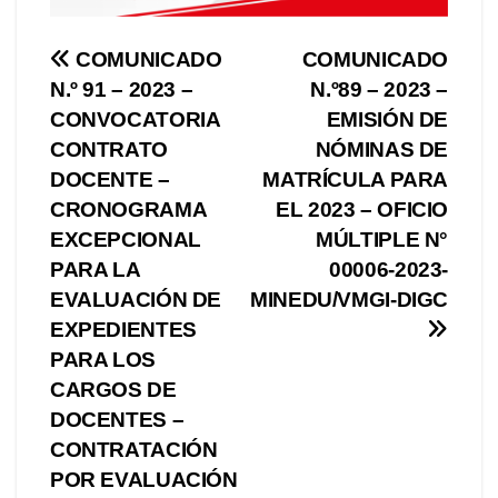
Navegación
COMUNICADO
COMUNICADO
N.º 91 – 2023 –
N.º89 – 2023 –
de
CONVOCATORIA
EMISIÓN DE
entradas
CONTRATO
NÓMINAS DE
DOCENTE –
MATRÍCULA PARA
CRONOGRAMA
EL 2023 – OFICIO
EXCEPCIONAL
MÚLTIPLE N°
PARA LA
00006-2023-
EVALUACIÓN DE
MINEDU/VMGI-DIGC
EXPEDIENTES
PARA LOS
CARGOS DE
DOCENTES –
CONTRATACIÓN
POR EVALUACIÓN