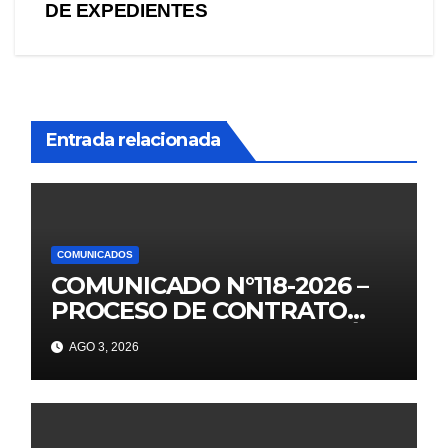
DE EXPEDIENTES
Entrada relacionada
COMUNICADOS
COMUNICADO N°118-2026 –
PROCESO DE CONTRATO
AUXILIARES DE EDUCACIÓN –
AGO 3, 2026
2026