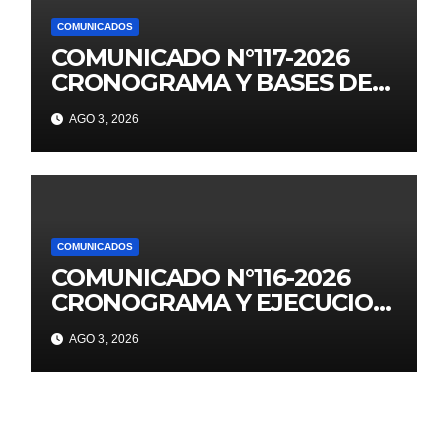
COMUNICADOS
COMUNICADO N°117-2026
CRONOGRAMA Y BASES DE
JUEGOS FLORALES
AGO 3, 2026
EDUCATIVOS NACIONALES
2026
COMUNICADOS
COMUNICADO N°116-2026
CRONOGRAMA Y EJECUCION
DE LOS JUEGOS FLORALES
AGO 3, 2026
ESCOLARES 2026 II
ETAPANACIONALES UGEL
AREQUIPA NORTЕ