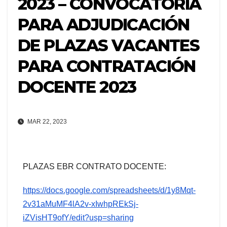
2023 – CONVOCATORIA
PARA ADJUDICACIÓN
DE PLAZAS VACANTES
PARA CONTRATACIÓN
DOCENTE 2023
MAR 22, 2023
PLAZAS EBR CONTRATO DOCENTE:
https://docs.google.com/spreadsheets/d/1y8Mqt-
2v31aMuMF4lA2v-xIwhpREkSj-
iZVisHT9ofY/edit?usp=sharing