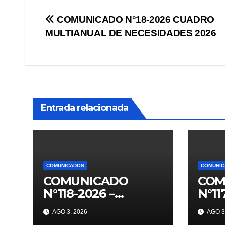
Navegación
COMUNICADO N°18-2026 CUADRO
MULTIANUAL DE NECESIDADES 2026
de
entradas
Entrada relacionada
COMUNICADOS
COMUNI
COMUNICADO
COM
N°118-2026 –
N°11
PROCESO DE
CRO
AGO 3, 2026
AGO 3
CONTRATO
BAS