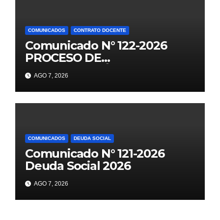
COMUNICADOS
CONTRATO DOCENTE
Comunicado N° 122-2026
PROCESO DE
CONTRATACIÓN DOCENTE
AGO 7, 2026
2026 PUBLICACIÓN DE
PLAZAS VACANTES PARA
ETAPA PUN EBR PRIMARIA,
SECUNDARIA
COMUNICADOS
DEUDA SOCIAL
Comunicado N° 121-2026
Deuda Social 2026
AGO 7, 2026