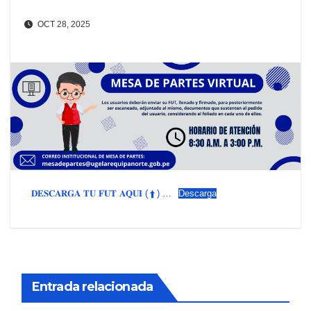
OCT 28, 2025
𝐃𝐄𝐒𝐂𝐀𝐑𝐆𝐀 𝐓𝐔 𝐅𝐔𝐓 𝐀𝐐𝐔𝐈 (⬆) …
Descarga
Entrada relacionada