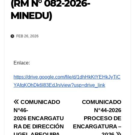
(RM N° 082-2026-
MINEDU)
FEB 26, 2026
Enlace:
https://drive.google.com/file/d/1dhHkKtYEHkJyTiC
YAfqKOhDk6I83EdJn/view?usp=drive_link
Navegación
COMUNICADO
COMUNICADO
N°46-
N°44-2026
de
2026 ENCARGATU
PROCESO DE
entradas
RA DE DIRECCIÓN
ENCARGATURA –
UGEL AREQUIPA
2026