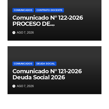
COMUNICADOS
CONTRATO DOCENTE
Comunicado N° 122-2026
PROCESO DE
CONTRATACIÓN DOCENTE
AGO 7, 2026
2026 PUBLICACIÓN DE
PLAZAS VACANTES PARA
ETAPA PUN EBR PRIMARIA,
SECUNDARIA
COMUNICADOS
DEUDA SOCIAL
Comunicado N° 121-2026
Deuda Social 2026
AGO 7, 2026