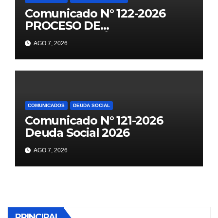
Comunicado N° 122-2026
PROCESO DE
CONTRATACIÓN DOCENTE
AGO 7, 2026
2026 PUBLICACIÓN DE
PLAZAS VACANTES PARA
ETAPA PUN EBR PRIMARIA,
SECUNDARIA
COMUNICADOS
DEUDA SOCIAL
Comunicado N° 121-2026
Deuda Social 2026
AGO 7, 2026
PRINCIPAL