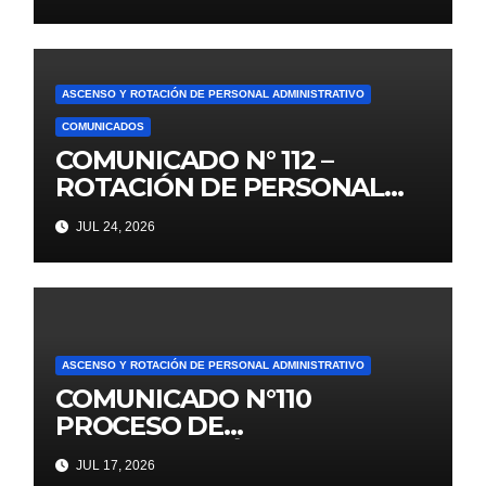
2026 PUBLICACIÓN DE
PLAZAS VACANTES PARA
ETAPA PUN EBR PRIMARIA,
SECUNDARIA Y EBA
ASCENSO Y ROTACIÓN DE PERSONAL ADMINISTRATIVO
COMUNICADOS
COMUNICADO N° 112 –
ROTACIÓN DE PERSONAL
ADMINISTRATIVO DL. 276
JUL 24, 2026
ASCENSO Y ROTACIÓN DE PERSONAL ADMINISTRATIVO
COMUNICADO N°110
PROCESO DE
CONTRATACIÓN DOCENTE
JUL 17, 2026
2026 PUBLICACIÓN DE