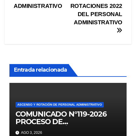
entradas
ADMINISTRATIVO
ROTACIONES 2022
DEL PERSONAL
ADMINISTRATIVO
Entrada relacionada
ASCENSO Y ROTACIÓN DE PERSONAL ADMINISTRATIVO
COMUNICADO N°119-2026
PROCESO DE
CONTRATACIÓN DOCENTE
AGO 3, 2026