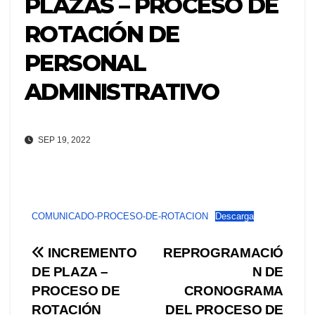
PLAZAS – PROCESO DE
ROTACIÓN DE
PERSONAL
ADMINISTRATIVO
SEP 19, 2022
COMUNICADO-PROCESO-DE-ROTACION
Descarga
Navegación
INCREMENTO
REPROGRAMACIÓ
DE PLAZA –
N DE
de
PROCESO DE
CRONOGRAMA
ROTACIÓN
DEL PROCESO DE