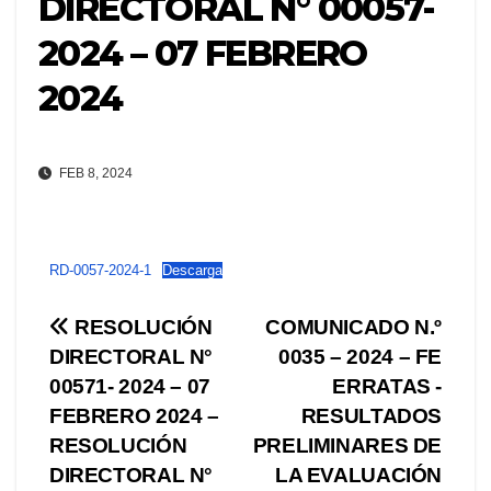
DIRECTORAL N° 00057-
2024 – 07 FEBRERO
2024
FEB 8, 2024
RD-0057-2024-1
Descarga
Navegación
RESOLUCIÓN
COMUNICADO N.º
DIRECTORAL N°
0035 – 2024 – FE
de
00571- 2024 – 07
ERRATAS -
entradas
FEBRERO 2024 –
RESULTADOS
RESOLUCIÓN
PRELIMINARES DE
DIRECTORAL N°
LA EVALUACIÓN