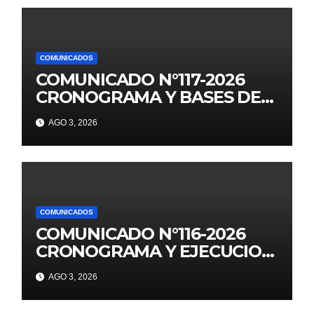
COMUNICADOS
COMUNICADO N°117-2026
CRONOGRAMA Y BASES DE
JUEGOS FLORALES
AGO 3, 2026
EDUCATIVOS NACIONALES
2026
COMUNICADOS
COMUNICADO N°116-2026
CRONOGRAMA Y EJECUCION
DE LOS JUEGOS FLORALES
AGO 3, 2026
ESCOLARES 2026 II
ETAPANACIONALES UGEL