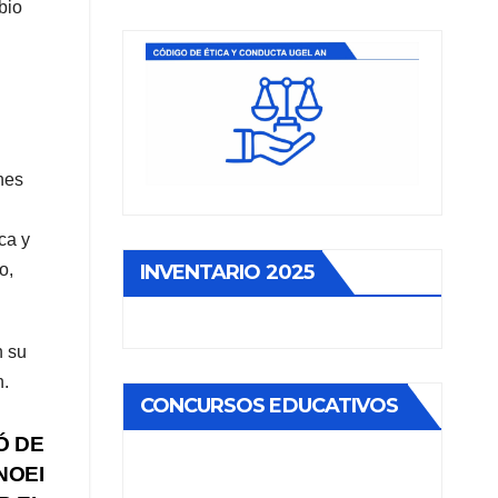
bio
nes
ca y
INVENTARIO 2025
o,
n su
n.
CONCURSOS EDUCATIVOS
Ó DE
NOEI