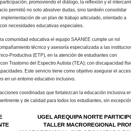
articipación, promoviendo el diálogo, la reflexión y el intercam
acio permitió no solo absolver dudas, sino también consolidar
a implementación de un plan de trabajo articulado, orientado a
s con necesidades educativas especiales.
tra comunidad educativa el equipo SAANEE cumple un rol
compañamiento técnico y asesoría especializada a las institucio
co-Productiva (ETP), en la atención de estudiantes con
con Trastorno del Espectro Autista (TEA); con discapacidad físi
apacidades. Este servicio tiene como objetivo asegurar el acces
es en un entorno educativo inclusivo.
cciones coordinadas que fortalezcan la educación inclusiva e
ertinente y de calidad para todos los estudiantes, sin excepció
E
UGEL AREQUIPA NORTE PARTICIP
NTE
TALLER MACROREGIONAL PRO