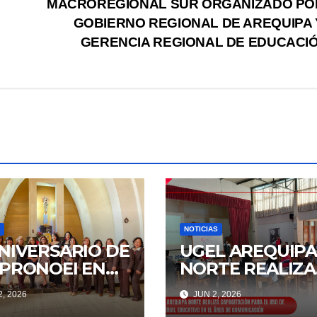
MACROREGIONAL SUR ORGANIZADO PO
GOBIERNO REGIONAL DE AREQUIPA 
GERENCIA REGIONAL DE EDUCACI
NOTICIAS
ANIVERSARIO DE
UGEL AREQUIP
 PRONOEI EN
NORTE REALIZA
UGEL AREQUIPA
CAPACITACIÓN
, 2026
JUN 2, 2026
TE
PARA EL USO D