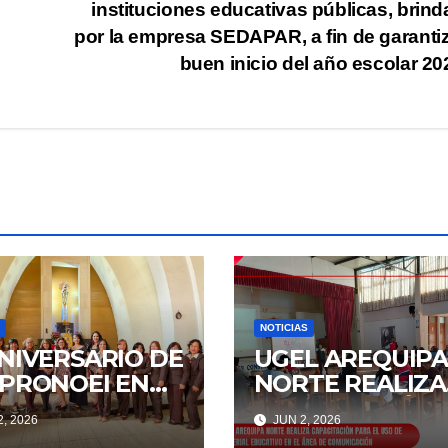
instituciones educativas públicas, brin
por la empresa SEDAPAR, a fin de garantiz
buen inicio del año escolar 2
NOTICIAS
ANIVERSARIO DE
UGEL AREQUIP
 PRONOEI EN
NORTE REALIZA
UGEL AREQUIPA
CAPACITACIÓN
, 2026
JUN 2, 2026
TE
PARA EL USO D