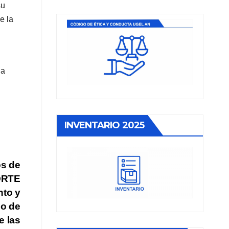
su
e la
la
INVENTARIO 2025
os de
NORTE
nto y
io de
e las