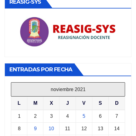
REASIG-SYS
ENTRADAS POR FECHA
noviembre 2021
L
M
X
J
V
S
D
1
2
3
4
5
6
7
8
9
10
11
12
13
14