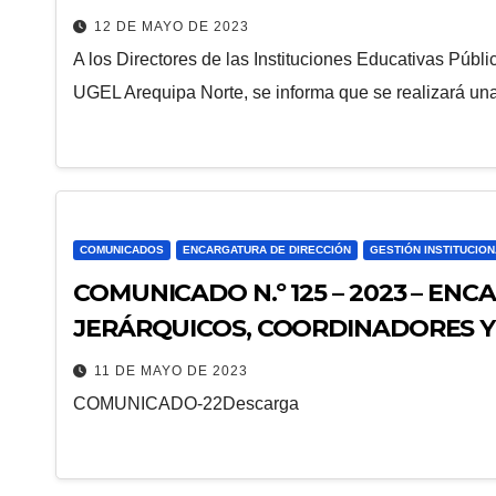
2023
12 DE MAYO DE 2023
A los Directores de las Instituciones Educativas Públi
UGEL Arequipa Norte, se informa que se realizará un
COMUNICADOS
ENCARGATURA DE DIRECCIÓN
GESTIÓN INSTITUCION
COMUNICADO N.º 125 – 2023 – EN
JERÁRQUICOS, COORDINADORES Y 
HACE DE CONOCIMIENTO LA PUBL
11 DE MAYO DE 2023
FINALES
COMUNICADO-22Descarga