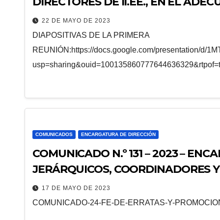
DIRECTORES DE II.EE., EN EL ADE
UNIFICADA DE INFRAESTRUCTURA E
22 DE MAYO DE 2023
DIAPOSITIVAS DE LA PRIMERA
REUNIÓN:https://docs.google.com/presentation/d
usp=sharing&ouid=100135860777644636329&rtpof=t
COMUNICADOS
ENCARGATURA DE DIRECCIÓN
COMUNICADO N.º 131 – 2023 – EN
JERÁRQUICOS, COORDINADORES Y
17 DE MAYO DE 2023
COMUNICADO-24-FE-DE-ERRATAS-Y-PROMOCION