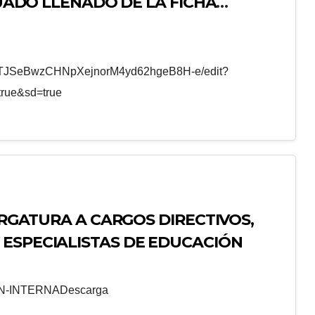
CUADO LLENADO DE LA FICHA
DUCATIVA (FUIE 2023)
/1MTJSeBwzCHNpXejnorM4yd62hgeB8H-e/edit?
rue&sd=true
CARGATURA A CARGOS DIRECTIVOS,
 ESPECIALISTAS DE EDUCACIÓN
-INTERNADescarga