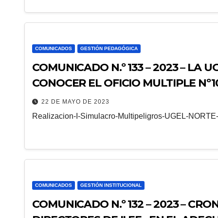
COMUNICADOS
GESTIÓN PEDAGÓGICA
COMUNICADO N.º 133 – 2023 – LA 
CONOCER EL OFICIO MULTIPLE Nº1
PREVAED
22 DE MAYO DE 2023
Realizacion-I-Simulacro-Multipeligros-UGEL-NORT
COMUNICADOS
GESTIÓN INSTITUCIONAL
COMUNICADO N.º 132 – 2023 – CR