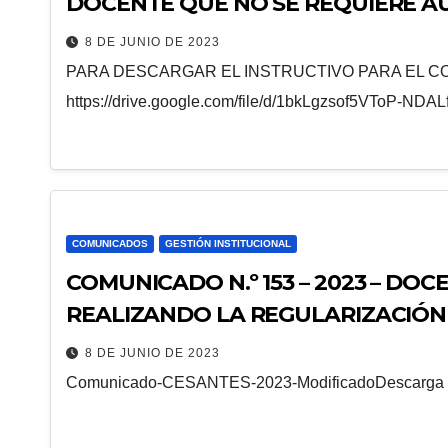
DOCENTE QUE NO SE REQUIERE A
8 DE JUNIO DE 2023
PARA DESCARGAR EL INSTRUCTIVO PARA EL CO
https://drive.google.com/file/d/1bkLgzsof5VToP-ND
COMUNICADOS
GESTIÓN INSTITUCIONAL
COMUNICADO N.º 153 – 2023 – DOC
REALIZANDO LA REGULARIZACIÓ
RECONOCIMIENTO MENSUAL DE LA
8 DE JUNIO DE 2023
DIFERENCIAL Y VACACIONAL “D.U 1
Comunicado-CESANTES-2023-ModificadoDescarga
CLASES 30 % CON SENTENCIA JUDI