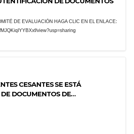
UTENTIFICACIÓN DE DOCUMENTOS
MITÉ DE EVALUACIÓN HAGA CLIC EN EL ENLACE:
ALfMJQKiqIYYBXxf/view?usp=sharing
ENTES CESANTES SE ESTÁ
N DE DOCUMENTOS DE
 BONIFICACIÓN PERSONAL,
05”; FONAVI; PREPARACIÓN DE
CIAL