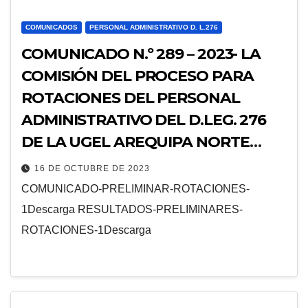
COMUNICADOS
PERSONAL ADMINISTRATIVO D. L.276
COMUNICADO N.º 289 – 2023- LA
COMISIÓN DEL PROCESO PARA
ROTACIONES DEL PERSONAL
ADMINISTRATIVO DEL D.LEG. 276
DE LA UGEL AREQUIPA NORTE
AÑO 2023,HACE DE SU
16 DE OCTUBRE DE 2023
CONOCIMIENTO LOS RESULTADOS
COMUNICADO-PRELIMINAR-ROTACIONES-
PRELIMINARES DE LA EVALUACION
1Descarga RESULTADOS-PRELIMINARES-
DE EXPEDIENTES DE LOS
ROTACIONES-1Descarga
POSTULANTES A DICHA
CONVOCATORIA.