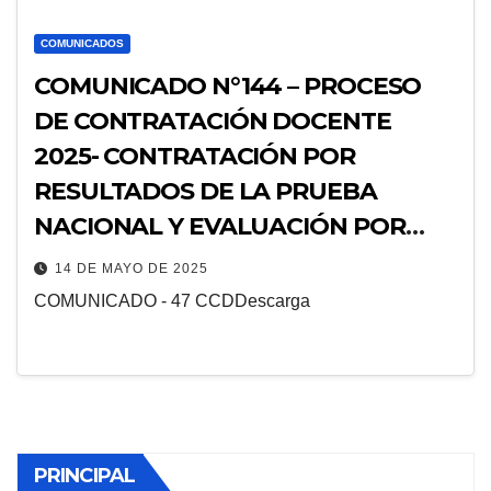
COMUNICADOS
COMUNICADO N°144 – PROCESO
DE CONTRATACIÓN DOCENTE
2025- CONTRATACIÓN POR
RESULTADOS DE LA PRUEBA
NACIONAL Y EVALUACIÓN POR
EXPEDIENTES (EDUCACIÓN FÍSICA)
14 DE MAYO DE 2025
/ ADJUDICACIÓN DOCENTE NIVEL
COMUNICADO - 47 CCDDescarga
E.B.R. PRIMARIA Y SECUNDARIA
(EDUCACIÓN FÍSICA, INGLES Y ETP
COMPUTO)
PRINCIPAL