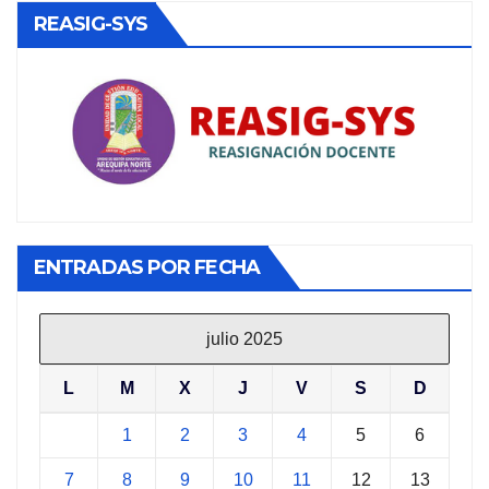
REASIG-SYS
ENTRADAS POR FECHA
julio 2025
L
M
X
J
V
S
D
1
2
3
4
5
6
7
8
9
10
11
12
13