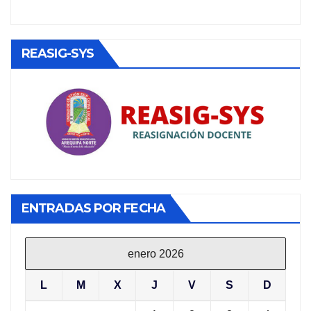
REASIG-SYS
ENTRADAS POR FECHA
enero 2026
L
M
X
J
V
S
D