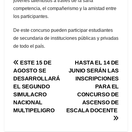
jóvenes talentosos a través de la sana
competencia, el compañerismo y la amistad entre
los participantes.
De este concurso pueden participar estudiantes
de secundaria de instituciones públicas y privadas
de todo el país.
Navegación
ESTE 15 DE
HASTA EL 14 DE
AGOSTO SE
JUNIO SERÁN LAS
de
DESARROLLARÁ
INSCRIPCIONES
entradas
EL SEGUNDO
PARA EL
SIMULACRO
CONCURSO DE
NACIONAL
ASCENSO DE
MULTIPELIGRO
ESCALA DOCENTE