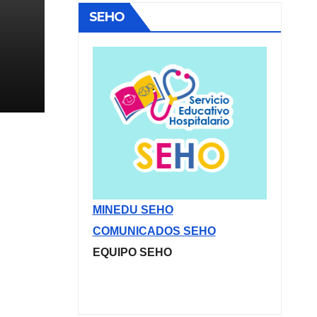
SEHO
ONE
 DE
LA
MINEDU SEHO
COMUNICADOS SEHO
EQUIPO SEHO