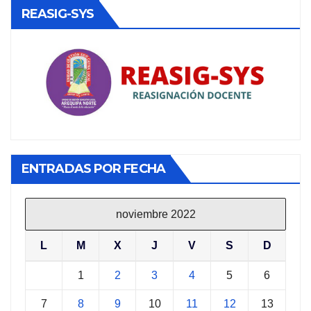
REASIG-SYS
ENTRADAS POR FECHA
noviembre 2022
L
M
X
J
V
S
D
1
2
3
4
5
6
7
8
9
10
11
12
13