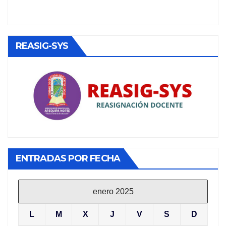
REASIG-SYS
ENTRADAS POR FECHA
enero 2025
L
M
X
J
V
S
D