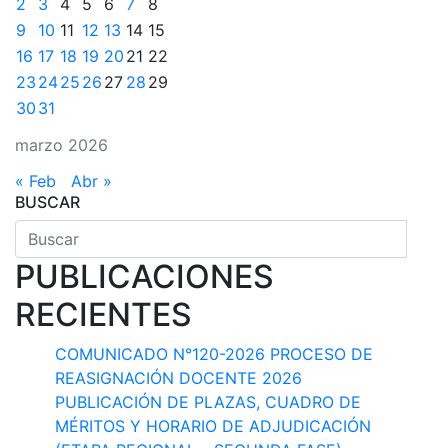
2
3
4
5
6
7
8
9
10
11
12
13
14
15
16
17
18
19
20
21
22
23
24
25
26
27
28
29
30
31
marzo 2026
« Feb
Abr »
BUSCAR
PUBLICACIONES
RECIENTES
COMUNICADO N°120-2026 PROCESO DE
REASIGNACIÓN DOCENTE 2026
PUBLICACIÓN DE PLAZAS, CUADRO DE
MÉRITOS Y HORARIO DE ADJUDICACIÓN